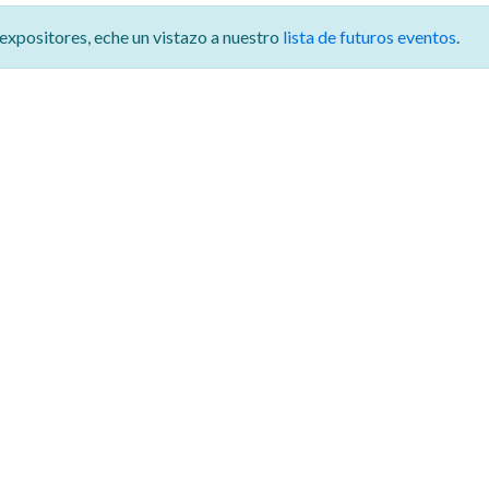
 expositores,
eche un vistazo a nuestro
lista de futuros eventos
.